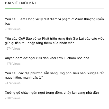
BÀI VIẾT NỔI BẬT
Yêu cầu Lâm Đồng xử lý dứt điểm vi phạm ở Vườn thượng uyển
bay
- 638 Views
Yêu cầu Quỹ Bảo vệ và Phát triển rừng tỉnh Gia Lai báo cáo việc
giữ lại tiền thu nhập tăng thêm của nhân viên
- 574 Views
Xuyên đêm dỡ ngói cứu dân khỏi cơn lũ chạm nóc nhà
- 476 Views
Yêu cầu các địa phương sẵn sàng ứng phó siêu bão Surigae rất
nguy hiểm, mạnh cấp 17
- 474 Views
Xưởng gỗ cháy ngùn ngụt trong đêm, cháy lan sang nhà dân
- 302 Views