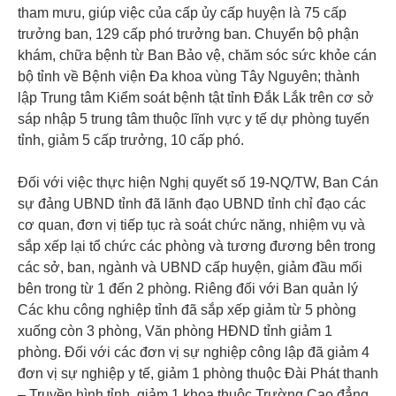
tham mưu, giúp việc của cấp ủy cấp huyện là 75 cấp
trưởng ban, 129 cấp phó trưởng ban. Chuyển bộ phận
khám, chữa bệnh từ Ban Bảo vệ, chăm sóc sức khỏe cán
bộ tỉnh về Bệnh viện Đa khoa vùng Tây Nguyên; thành
lập Trung tâm Kiểm soát bệnh tật tỉnh Đắk Lắk trên cơ sở
sáp nhập 5 trung tâm thuộc lĩnh vực y tế dự phòng tuyến
tỉnh, giảm 5 cấp trưởng, 10 cấp phó.
Đối với việc thực hiện Nghị quyết số 19-NQ/TW, Ban Cán
sự đảng UBND tỉnh đã lãnh đạo UBND tỉnh chỉ đạo các
cơ quan, đơn vị tiếp tục rà soát chức năng, nhiệm vụ và
sắp xếp lại tổ chức các phòng và tương đương bên trong
các sở, ban, ngành và UBND cấp huyện, giảm đầu mối
bên trong từ 1 đến 2 phòng. Riêng đối với Ban quản lý
Các khu công nghiệp tỉnh đã sắp xếp giảm từ 5 phòng
xuống còn 3 phòng, Văn phòng HĐND tỉnh giảm 1
phòng. Đối với các đơn vị sự nghiệp công lập đã giảm 4
đơn vị sự nghiệp y tế, giảm 1 phòng thuộc Đài Phát thanh
– Truyền hình tỉnh, giảm 1 khoa thuộc Trường Cao đẳng