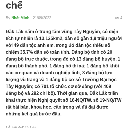
chế
By
Nhất Minh
- 21/09/2022
4
Đắk Lắk nằm ở trung tâm vùng Tây Nguyên, có diện
tích tự nhiên là 13.125km2, dân số gần 1,9 triệu người
với 49 dân tộc anh em, trong đó dân tộc thiểu số
chiếm 35,7% dân số toàn tỉnh. Đảng bộ tỉnh có 20
đảng bộ trực thuộc, trong đó có 13 đảng bộ huyện, 1
đảng bộ thành phố, 1 đảng bộ thị xã; 1 đảng bộ khối
các cơ quan và doanh nghiệp tỉnh; 3 đảng bộ lực
lượng vũ trang và 1 đảng bộ cơ sở Trường Đại học
Tây Nguyên; có 701 tổ chức cơ sở đảng (với 409
đảng bộ và 292 chi bộ). Thời gian qua, Đắk Lắk triển
khai thực hiện Nghị quyết số 18-NQ/TW, số 19-NQ/TW
rất bài bản, khoa học, cẩn trọng và đã đạt được
những kết quả bước đầu.
Lễ hội ở Đắk Lắk.