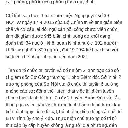
các phòng, phó trưởng phòng theo quy định.
Chỉ tính sau hơn 3 năm thực hiện Nghị quyết số 39-
NQ/TW ngày 17-4-2015 của Bộ Chính trị về tinh giản biên
chế và cơ cấu lại đội ngũ cán bộ, công chức, viên chức,
tỉnh đã giảm được 945 biên chế, trong đó khối đảng,
đoàn thể: 34 người; khối quản lý nhà nước: 102 người;
khối sự nghiệp: 809 người, đạt 19,79% kế hoạch so với
số biên chế phải tinh giản đến năm 2021.
Tỉnh đã tổ chức thi tuyển và bổ nhiệm 2 lãnh đạo cấp sở
(1 giám đốc Sở Công thương, 1 phó Giám đốc Sở Y tế, 2
trưởng phòng của Sở Nội vụ; tổ chức thi tuyển 6 trưởng
phòng cấp sở; đồng thời triển khai việc thí điểm tuyển
chọn chức danh bí thư cấp ủy 2 huyện Buôn Đôn và Lắk
thông qua việc bảo vệ chương trình hành động trước khi
tiến hành quy trình đề bạt, bổ nhiệm, điều động cán bộ để
BTV Tỉnh ủy cho ý kiến. Thực hiện chủ trương bố trí bí
thư cấp ủy cấp huyện không là người địa phương, đến