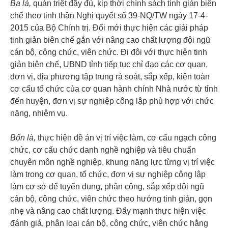
Ba là,
quán triệt đầy đủ, kịp thời chính sách tinh giản biên
chế theo tinh thần Nghị quyết số 39-NQ/TW ngày 17-4-
2015 của Bộ Chính trị. Đổi mới thực hiện các giải pháp
tinh giản biên chế gắn với nâng cao chất lượng đội ngũ
cán bộ, công chức, viên chức. Đi đôi với thực hiện tinh
giản biên chế, UBND tỉnh tiếp tục chỉ đạo các cơ quan,
đơn vị, địa phương tập trung rà soát, sắp xếp, kiện toàn
cơ cấu tổ chức của cơ quan hành chính Nhà nước từ tỉnh
đến huyện, đơn vị sự nghiệp công lập phù hợp với chức
năng, nhiệm vụ.
Bốn là,
thực hiện đề án vị trí việc làm, cơ cấu ngạch công
chức, cơ cấu chức danh nghề nghiệp và tiêu chuẩn
chuyên môn nghề nghiệp, khung năng lực từng vị trí việc
làm trong cơ quan, tổ chức, đơn vị sự nghiệp công lập
làm cơ sở để tuyển dụng, phân công, sắp xếp đội ngũ
cán bộ, công chức, viên chức theo hướng tinh giản, gọn
nhẹ và nâng cao chất lượng. Đẩy mạnh thực hiện việc
đánh giá, phân loại cán bộ, công chức, viên chức hằng