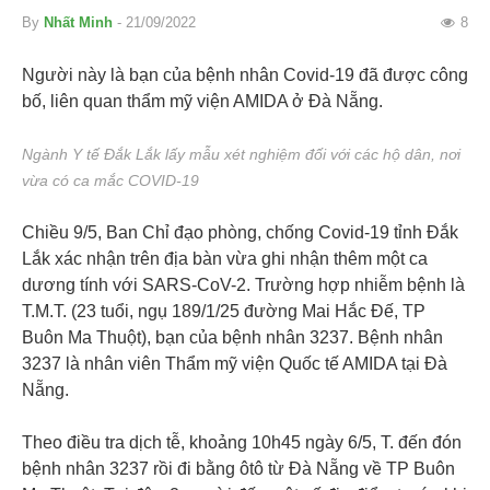
By
Nhất Minh
- 21/09/2022
8
Người này là bạn của bệnh nhân Covid-19 đã được công
bố, liên quan thẩm mỹ viện AMIDA ở Đà Nẵng.
Ngành Y tế Đắk Lắk lấy mẫu xét nghiệm đối với các hộ dân, nơi
vừa có ca mắc COVID-19
Chiều 9/5, Ban Chỉ đạo phòng, chống Covid-19 tỉnh Đắk
Lắk xác nhận trên địa bàn vừa ghi nhận thêm một ca
dương tính với SARS-CoV-2. Trường hợp nhiễm bệnh là
T.M.T. (23 tuổi, ngụ 189/1/25 đường Mai Hắc Đế, TP
Buôn Ma Thuột), bạn của bệnh nhân 3237. Bệnh nhân
3237 là nhân viên Thẩm mỹ viện Quốc tế AMIDA tại Đà
Nẵng.
Theo điều tra dịch tễ, khoảng 10h45 ngày 6/5, T. đến đón
bệnh nhân 3237 rồi đi bằng ôtô từ Đà Nẵng về TP Buôn