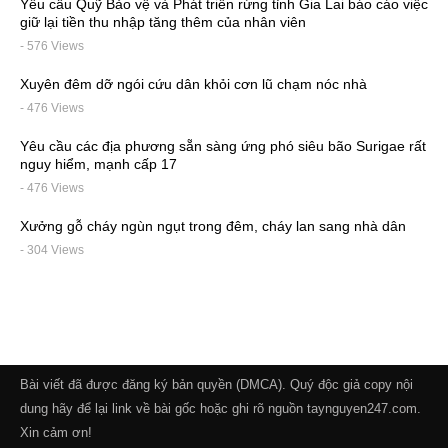
Yêu cầu Quỹ Bảo vệ và Phát triển rừng tỉnh Gia Lai báo cáo việc
giữ lại tiền thu nhập tăng thêm của nhân viên
- 576 Views
Xuyên đêm dỡ ngói cứu dân khỏi cơn lũ chạm nóc nhà
- 476 Views
Yêu cầu các địa phương sẵn sàng ứng phó siêu bão Surigae rất
nguy hiểm, mạnh cấp 17
- 476 Views
Xưởng gỗ cháy ngùn ngụt trong đêm, cháy lan sang nhà dân
- 304 Views
Bài viết đã được đăng ký bản quyền (DMCA). Quý độc giả copy nội
dung hãy để lại link về bài gốc hoặc ghi rõ nguồn taynguyen247.com.
Xin cảm ơn!