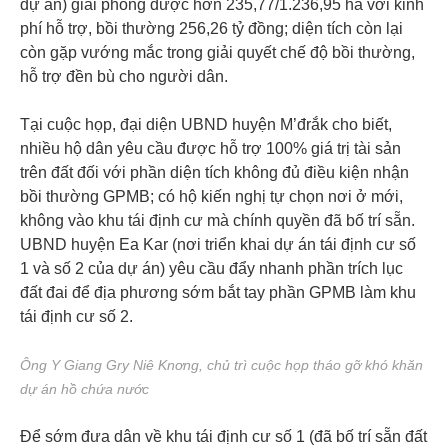
dự án) giải phóng được hơn 235,77/1.236,95 ha với kinh
phí hỗ trợ, bồi thường 256,26 tỷ đồng; diện tích còn lại
còn gặp vướng mắc trong giải quyết chế độ bồi thường,
hỗ trợ đền bù cho người dân.
Tại cuộc họp, đại diện UBND huyện M’đrắk cho biết,
nhiều hộ dân yêu cầu được hỗ trợ 100% giá trị tài sản
trên đất đối với phần diện tích không đủ điều kiện nhận
bồi thường GPMB; có hộ kiến nghị tự chọn nơi ở mới,
không vào khu tái định cư mà chính quyền đã bố trí sẵn.
UBND huyện Ea Kar (nơi triển khai dự án tái định cư số
1 và số 2 của dự án) yêu cầu đẩy nhanh phần trích lục
đất đai để địa phương sớm bắt tay phần GPMB làm khu
tái định cư số 2.
Ông Y Giang Gry Niê Knơng, chủ trì cuộc họp tháo gỡ khó khăn
dự án hồ chứa nước
Để sớm đưa dân về khu tái định cư số 1 (đã bố trí sẵn đất