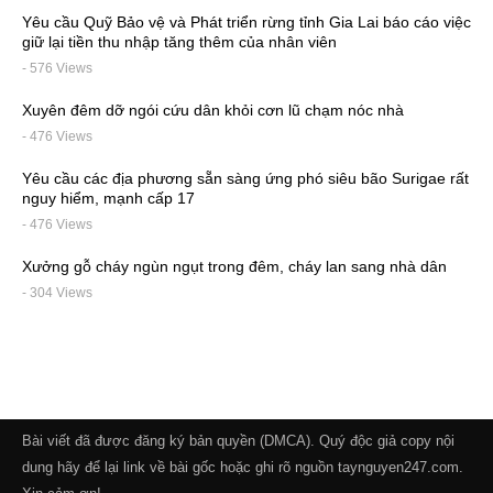
Yêu cầu Quỹ Bảo vệ và Phát triển rừng tỉnh Gia Lai báo cáo việc
giữ lại tiền thu nhập tăng thêm của nhân viên
- 576 Views
Xuyên đêm dỡ ngói cứu dân khỏi cơn lũ chạm nóc nhà
- 476 Views
Yêu cầu các địa phương sẵn sàng ứng phó siêu bão Surigae rất
nguy hiểm, mạnh cấp 17
- 476 Views
Xưởng gỗ cháy ngùn ngụt trong đêm, cháy lan sang nhà dân
- 304 Views
Bài viết đã được đăng ký bản quyền (DMCA). Quý độc giả copy nội
dung hãy để lại link về bài gốc hoặc ghi rõ nguồn taynguyen247.com.