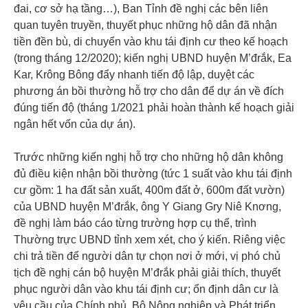
đai, cơ sở hạ tầng…), Ban Tỉnh đề nghị các bên liên
quan tuyên truyền, thuyết phục những hộ dân đã nhận
tiền đền bù, di chuyển vào khu tái định cư theo kế hoạch
(trong tháng 12/2020); kiến nghị UBND huyện M’đrắk, Ea
Kar, Krông Bông đẩy nhanh tiến độ lập, duyệt các
phương án bồi thường hỗ trợ cho dân để dự án về đích
đúng tiến độ (tháng 1/2021 phải hoàn thành kế hoạch giải
ngân hết vốn của dự án).
Trước những kiến nghị hỗ trợ cho những hộ dân không
đủ điều kiện nhận bồi thường (tức 1 suất vào khu tái định
cư gồm: 1 ha đất sản xuất, 400m đất ở, 600m đất vườn)
của UBND huyện M’đrắk, ông Y Giang Gry Niê Knơng,
đề nghị làm báo cáo từng trường hợp cụ thể, trình
Thường trực UBND tỉnh xem xét, cho ý kiến. Riêng việc
chi trả tiền để người dân tự chọn nơi ở mới, vị phó chủ
tịch đề nghị cán bộ huyện M’đrắk phải giải thích, thuyết
phục người dân vào khu tái định cư; ổn định dân cư là
yêu cầu của Chính phủ, Bộ Nông nghiệp và Phát triển