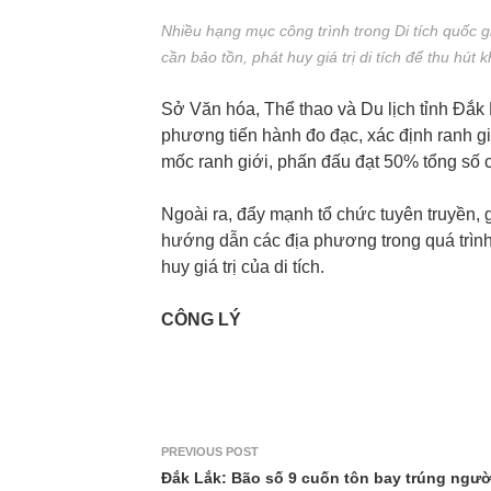
Nhiều hạng mục công trình trong Di tích quốc 
cần bảo tồn, phát huy giá trị di tích để thu hú
Sở Văn hóa, Thể thao và Du lịch tỉnh Đắk
phương tiến hành đo đạc, xác định ranh g
mốc ranh giới, phấn đấu đạt 50% tổng số c
Ngoài ra, đẩy mạnh tổ chức tuyên truyền, gi
hướng dẫn các địa phương trong quá trình 
huy giá trị của di tích.
CÔNG LÝ
PREVIOUS POST
Đắk Lắk: Bão số 9 cuốn tôn bay trúng ngườ