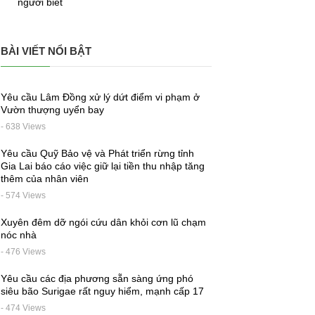
người biết
BÀI VIẾT NỔI BẬT
Yêu cầu Lâm Đồng xử lý dứt điểm vi phạm ở
Vườn thượng uyển bay
- 638 Views
Yêu cầu Quỹ Bảo vệ và Phát triển rừng tỉnh
Gia Lai báo cáo việc giữ lại tiền thu nhập tăng
thêm của nhân viên
- 574 Views
Xuyên đêm dỡ ngói cứu dân khỏi cơn lũ chạm
nóc nhà
- 476 Views
Yêu cầu các địa phương sẵn sàng ứng phó
siêu bão Surigae rất nguy hiểm, mạnh cấp 17
- 474 Views