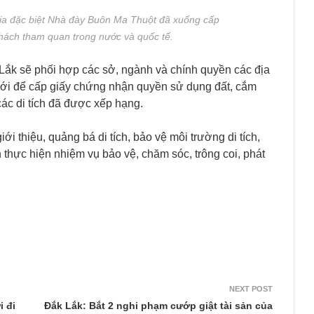
gia đặc biệt Nhà đày Buôn Ma Thuột đã xuống cấp
t khách tham quan trong nước và quốc tế.
 Lắk sẽ phối hợp các sở, ngành và chính quyền các địa
iới để cấp giấy chứng nhận quyền sử dụng đất, cắm
ác di tích đã được xếp hạng.
ới thiệu, quảng bá di tích, bảo vệ môi trường di tích,
thực hiện nhiệm vụ bảo vệ, chăm sóc, trông coi, phát
NEXT POST
i đi
Đắk Lắk: Bắt 2 nghi phạm cướp giật tài sản của