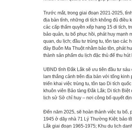
Trước mắt, trong giai đoạn 2021-2025, tỉnh s
địa bàn tỉnh, những di tích không đủ điều 
các cấp thẩm quyền xếp hạng 15 di tích, tro
bảo quản, tu bổ phục hồi, phát huy mạnh m
quan, du lịch; đầu tư trùng tu, tôn tạo các
đày Buôn Ma Thuột nhằm bảo tồn, phát huy g
thành sản phẩm du lịch đặc thù để thu hú
UBND tỉnh Đắk Lắk sẽ ưu tiên đầu tư sáu dự
lam thắng cảnh trên địa bàn với tổng kinh 
triển khai việc trùng tu, tôn tạo Di tích q
khuôn viên Bảo tàng Đắk Lắk; Di tích Biệt 
lịch sử Sở chỉ huy – nơi công bố quyết đị
Đến năm 2025, sẽ hoàn thành việc tu bổ, 
1945 ở dãy nhà 71 Lý Thường Kiệt; bảo tồn
Lắk giai đoạn 1965-1975; Khu du lịch dan