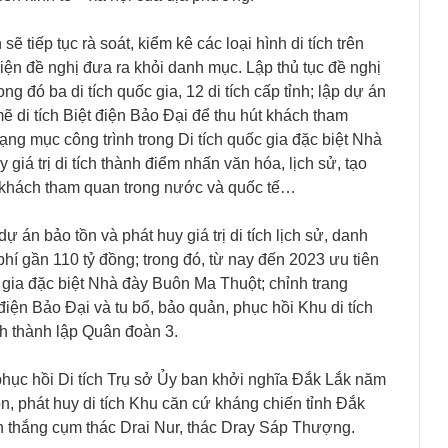
ẽ tiếp tục rà soát, kiểm kê các loại hình di tích trên
kiện đề nghị đưa ra khỏi danh mục. Lập thủ tục đề nghị
ng đó ba di tích quốc gia, 12 di tích cấp tỉnh; lập dự án
ẽ di tích Biệt điện Bảo Đại để thu hút khách tham
 hạng mục công trình trong Di tích quốc gia đặc biệt Nhà
iá trị di tích thành điểm nhấn văn hóa, lịch sử, tạo
t khách tham quan trong nước và quốc tế…
 án bảo tồn và phát huy giá trị di tích lịch sử, danh
phí gần 110 tỷ đồng; trong đó, từ nay đến 2023 ưu tiên
uốc gia đặc biệt Nhà đày Buôn Ma Thuột; chỉnh trang
điện Bảo Đại và tu bổ, bảo quản, phục hồi Khu di tích
nh thành lập Quân đoàn 3.
phục hồi Di tích Trụ sở Ủy ban khởi nghĩa Đắk Lắk năm
, phát huy di tích Khu căn cứ kháng chiến tỉnh Đắk
h thắng cụm thác Drai Nur, thác Dray Sáp Thượng.