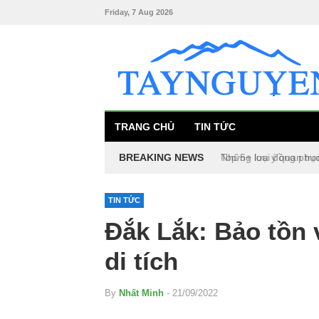
Friday, 7 Aug 2026
TRANG CHỦ
TIN TỨC
BREAKING NEWS
Top 5+ loại đồng phụ
TIN TỨC
Đắk Lắk: Bảo tồn v
di tích
By
Nhất Minh
- 21/09/2022