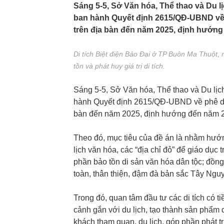
Sáng 5-5, Sở Văn hóa, Thể thao và Du l
ban hành Quyết định 2615/QĐ-UBND về ph
trên địa bàn đến năm 2025, định hướng
Di tích Biệt điện Bảo Đại ở TP Buôn Ma Thuột, 
tồn và phát huy giá trị di tích.
Sáng 5-5, Sở Văn hóa, Thể thao và Du lịc
hành Quyết định 2615/QĐ-UBND về phê duyệt
bàn đến năm 2025, định hướng đến năm 
Theo đó, mục tiêu của đề án là nhằm hướn
lịch văn hóa, các “địa chỉ đỏ” để giáo dục
phần bảo tồn di sản văn hóa dân tộc; đồng
toàn, thân thiện, đậm đà bản sắc Tây Nguy
Trong đó, quan tâm đầu tư các di tích có ti
cảnh gắn với du lịch, tạo thành sản phẩm d
khách tham quan, du lịch, góp phần phát tr