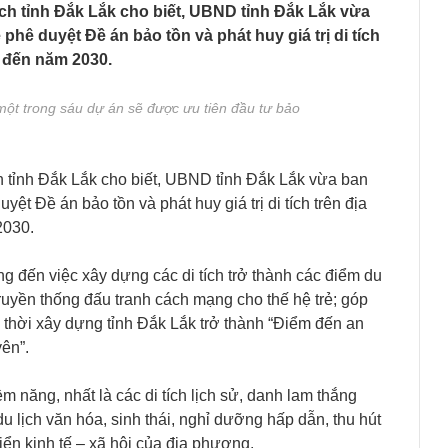
ịch tỉnh Đắk Lắk cho biết, UBND tỉnh Đắk Lắk vừa
ê duyệt Đề án bảo tồn và phát huy giá trị di tích
 đến năm 2030.
một trong sáu dự án sẽ được ưu tiên đầu tư bảo
h tỉnh Đắk Lắk cho biết, UBND tỉnh Đắk Lắk vừa ban
 Đề án bảo tồn và phát huy giá trị di tích trên địa
2030.
g đến việc xây dựng các di tích trở thành các điểm du
 truyền thống đấu tranh cách mạng cho thế hệ trẻ; góp
 thời xây dựng tỉnh Đắk Lắk trở thành “Điểm đến an
ên”.
ềm năng, nhất là các di tích lịch sử, danh lam thắng
u lịch văn hóa, sinh thái, nghỉ dưỡng hấp dẫn, thu hút
iển kinh tế – xã hội của địa phương.