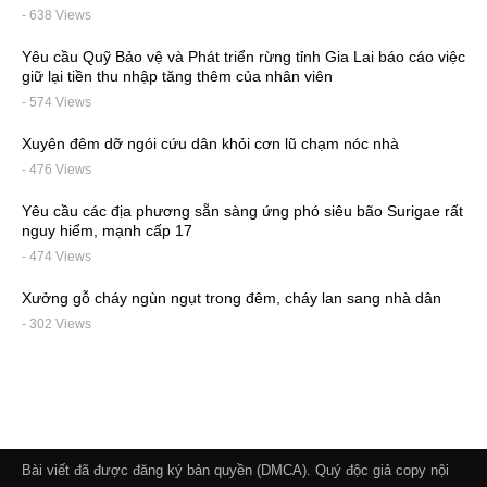
- 638 Views
Yêu cầu Quỹ Bảo vệ và Phát triển rừng tỉnh Gia Lai báo cáo việc
giữ lại tiền thu nhập tăng thêm của nhân viên
- 574 Views
Xuyên đêm dỡ ngói cứu dân khỏi cơn lũ chạm nóc nhà
- 476 Views
Yêu cầu các địa phương sẵn sàng ứng phó siêu bão Surigae rất
nguy hiểm, mạnh cấp 17
- 474 Views
Xưởng gỗ cháy ngùn ngụt trong đêm, cháy lan sang nhà dân
- 302 Views
Bài viết đã được đăng ký bản quyền (DMCA). Quý độc giả copy nội