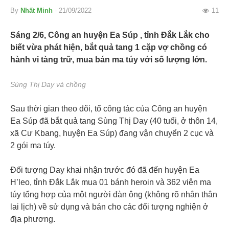
By
Nhất Minh
- 21/09/2022
11
Sáng 2/6, Công an huyện Ea Súp , tỉnh Đắk Lắk cho
biết vừa phát hiện, bắt quả tang 1 cặp vợ chồng có
hành vi tàng trữ, mua bán ma túy với số lượng lớn.
Sùng Thị Day và chồng
Sau thời gian theo dõi, tổ công tác của Công an huyện
Ea Súp đã bắt quả tang Sùng Thị Day (40 tuổi, ở thôn 14,
xã Cư Kbang, huyện Ea Súp) đang vận chuyển 2 cục và
2 gói ma túy.
Đối tượng Day khai nhận trước đó đã đến huyện Ea
H’leo, tỉnh Đắk Lắk mua 01 bánh heroin và 362 viên ma
túy tổng hợp của một người đàn ông (không rõ nhân thân
lai lịch) về sử dụng và bán cho các đối tượng nghiện ở
địa phương.