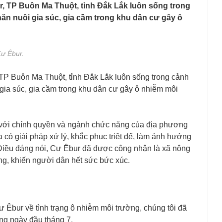
, TP Buôn Ma Thuột, tỉnh Đắk Lắk luôn sống trong
chăn nuôi gia súc, gia cầm trong khu dân cư gây ô
Cư Êbur.
TP Buôn Ma Thuột, tỉnh Đắk Lắk luôn sống trong cảnh
ôi gia súc, gia cầm trong khu dân cư gây ô nhiễm môi
 với chính quyền và ngành chức năng của địa phương
 có giải pháp xử lý, khắc phục triệt để, làm ảnh hưởng
Điều đáng nói, Cư Êbur đã được công nhận là xã nông
g, khiến người dân hết sức bức xúc.
Êbur về tình trạng ô nhiễm môi trường, chúng tôi đã
ững ngày đầu tháng 7.