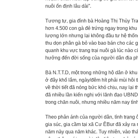
nuôi ổn định lâu dài”.
Tương tự, gia đình bà Hoàng Thị Thùy Tra
hơn 4.500 con gà đẻ trứng ngay trong khu
lượng lớn nhưng lại không đầu tư hệ thốn
thu dọn phân gà bỏ vào bao bán cho các gi
quanh khu vực trang trại nuôi gà lúc nào 
hưởng đến đời sống của người dân địa p
Bà N.T.T.D, một trong những hộ dân ở khu
ở đây khổ lắm, ngày/đêm hít phải mùi hôi t
về thời tiết đã nóng bức khó chịu, nay lại
đã nhiều lần kiến nghị với lãnh đạo UBND 
trong chăn nuôi, nhưng nhiều năm nay tình
Theo phản ánh của người dân, tình trạng ô 
gia súc, gia cầm tại xã Cư ÊBur đã xảy r
năm này qua năm khác. Tuy nhiên, vào th