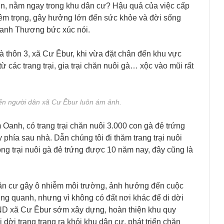
lớn, nằm ngay trong khu dân cư? Hậu quả của việc cấp
êm trọng, gây hưởng lớn đến sức khỏe và đời sống
 anh Thương bức xúc nói.
và thôn 3, xã Cư Êbur, khi vừa đặt chân đến khu vực
ừ các trang trại, gia trại chăn nuôi gà… xộc vào mũi rất
hiến người dân xã Cư Êbur luôn ám ảnh.
 Oanh, có trang trại chăn nuôi 3.000 con gà đẻ trứng
phía sau nhà. Dẫn chúng tôi đi thăm trang trại nuôi
ồng trại nuôi gà đẻ trứng được 10 năm nay, đây cũng là
u dân cư gây ô nhiễm môi trường, ảnh hưởng đến cuộc
g quanh, nhưng vì không có đất nơi khác để di dời
BND xã Cư Êbur sớm xây dựng, hoàn thiện khu quy
i dời trang trạng ra khỏi khu dân cư, phát triển chăn