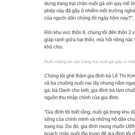
dựng trang trại chăn nuôi gà với quy mô 
phép này đã gây ô nhiễm môi trường nghi
của người dân chúng tôi ngày hôm nay?”,
Rời khu vực thôn 8, chúng tôi đến thôn 2 
giáp ranh giữa hai thôn, mùi hôi nồng nặc t
khó chịu.
Ruồi nhặng do các trang trại nuôi gà gây ra k
Chúng tôi ghé thăm gia đình bà Lê Thị Kim
và ba chuồng nuôi nai lấy nhung nằm ngay 
gà, bà Oanh cho biết, gia đình bà làm chu
nguồn thu nhập chính của gia đình.
“Gia đình tôi biết rằng, nuôi gà trong kh
sống của chính mình và những hộ dân chun
trang trại. Do đó, gia đình mong muốn U
hoạch chăn nuôi tập trung để gia đình tôi d