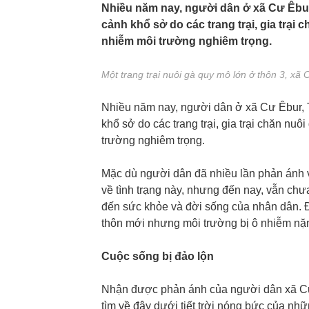
Nhiều năm nay, người dân ở xã Cư Êbur
cảnh khổ sở do các trang trại, gia trại 
nhiễm môi trường nghiêm trọng.
Một trang trại nuôi gà quy mô lớn ở thôn 3, xã 
Nhiều năm nay, người dân ở xã Cư Êbur, 
khổ sở do các trang trại, gia trại chăn nu
trường nghiêm trọng.
Mặc dù người dân đã nhiều lần phản ánh
về tình trạng này, nhưng đến nay, vẫn chưa
đến sức khỏe và đời sống của nhân dân. 
thôn mới nhưng môi trường bị ô nhiễm nặn
Cuộc sống bị đảo lộn
Nhận được phản ánh của người dân xã Cư 
tìm về đây dưới tiết trời nóng bức của nh