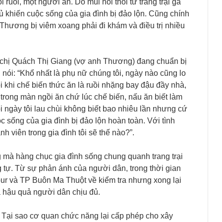
uồi, một người ăn. Do mùi hôi thối từ trang trại gà
gủ khiến cuộc sống của gia đình bị đảo lộn. Cũng chính
 Thương bị viêm xoang phải đi khám và điều trị nhiều
, chị Quách Thị Giang (vợ anh Thương) đang chuẩn bị
 nói: “Khổ nhất là phụ nữ chúng tôi, ngày nào cũng lo
khi chế biến thức ăn là ruồi nhặng bay đậu đầy nhà,
 trong màn ngồi ăn chứ lúc chế biến, nấu ăn biết làm
 ngày tôi lau chùi không biết bao nhiêu lần nhưng cứ
ộc sống của gia đình bị đảo lộn hoàn toàn. Với tình
h viên trong gia đình tôi sẽ thế nào?”.
 mà hàng chục gia đình sống chung quanh trang trại
tự. Từ sự phản ánh của người dân, trong thời gian
ur và TP Buôn Ma Thuột về kiểm tra nhưng xong lại
và hậu quả người dân chịu đủ.
: Tại sao cơ quan chức năng lại cấp phép cho xây