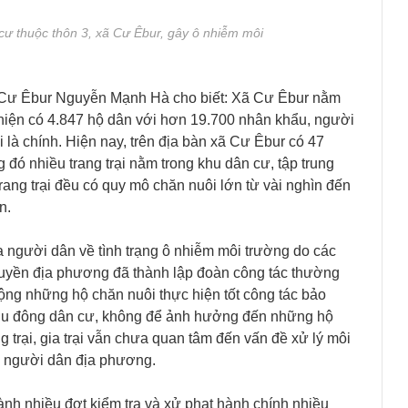
 cư thuộc thôn 3, xã Cư Êbur, gây ô nhiễm môi
ã Cư Êbur Nguyễn Mạnh Hà cho biết: Xã Cư Êbur nằm
hiện có 4.847 hộ dân với hơn 19.700 nhân khẩu, người
là chính. Hiện nay, trên địa bàn xã Cư Êbur có 47
ong đó nhiều trang trại nằm trong khu dân cư, tập trung
rang trại đều có quy mô chăn nuôi lớn từ vài nghìn đến
n.
 người dân về tình trạng ô nhiễm môi trường do các
h quyền địa phương đã thành lập đoàn công tác thường
động những hộ chăn nuôi thực hiện tốt công tác bảo
i khu đông dân cư, không để ảnh hưởng đến những hộ
 trại, gia trại vẫn chưa quan tâm đến vấn đề xử lý môi
 người dân địa phương.
h nhiều đợt kiểm tra và xử phạt hành chính nhiều