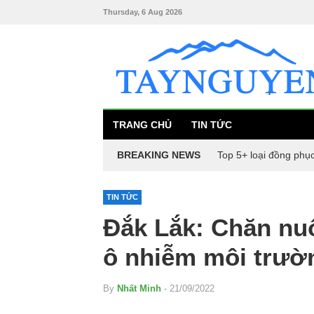
Thursday, 6 Aug 2026
TRANG CHỦ
TIN TỨC
BREAKING NEWS
Top 5+ loại đồng phụ
TIN TỨC
Đắk Lắk: Chăn nuô
ô nhiễm môi trườ
By
Nhất Minh
- 21/09/2022