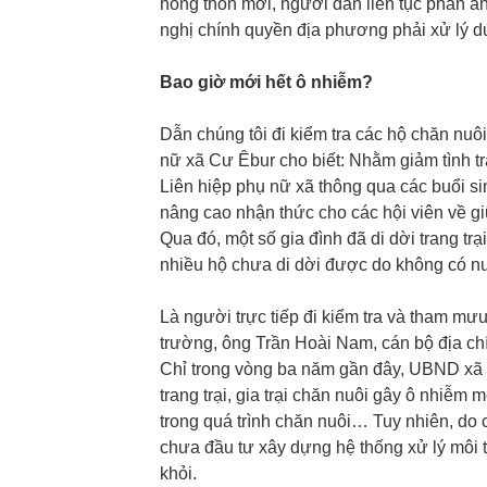
nông thôn mới, người dân liên tục phản án
nghị chính quyền địa phương phải xử lý d
Bao giờ mới hết ô nhiễm?
Dẫn chúng tôi đi kiểm tra các hộ chăn nuôi
nữ xã Cư Êbur cho biết: Nhằm giảm tình tr
Liên hiệp phụ nữ xã thông qua các buổi si
nâng cao nhận thức cho các hội viên về gi
Qua đó, một số gia đình đã di dời trang tr
nhiều hộ chưa di dời được do không có 
Là người trực tiếp đi kiểm tra và tham m
trường, ông Trần Hoài Nam, cán bộ địa ch
Chỉ trong vòng ba năm gần đây, UBND xã 
trang trại, gia trại chăn nuôi gây ô nhiễ
trong quá trình chăn nuôi… Tuy nhiên, do 
chưa đầu tư xây dựng hệ thống xử lý môi t
khỏi.