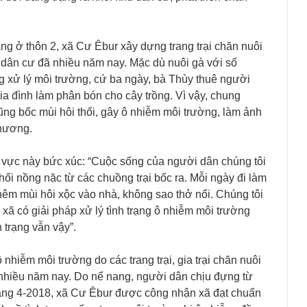
ng ở thôn 2, xã Cư Êbur xây dựng trang trại chăn nuôi
 dân cư đã nhiều năm nay. Mặc dù nuôi gà với số
g xử lý môi trường, cứ ba ngày, bà Thùy thuê người
a đình làm phân bón cho cây trồng. Vì vậy, chung
cũng bốc mùi hôi thối, gây ô nhiễm môi trường, làm ảnh
hương.
 vực này bức xúc: “Cuộc sống của người dân chúng tôi
hối nồng nặc từ các chuồng trại bốc ra. Mỗi ngày đi làm
 thêm mùi hôi xộc vào nhà, không sao thở nổi. Chúng tôi
xã có giải pháp xử lý tình trạng ô nhiễm môi trường
 trạng vẫn vậy”.
nhiễm môi trường do các trang trại, gia trại chăn nuôi
a nhiều năm nay. Do nể nang, người dân chịu đựng từ
áng 4-2018, xã Cư Êbur được công nhận xã đạt chuẩn