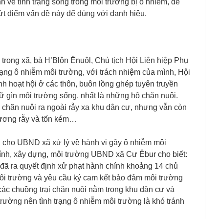
h về tình trạng sống trong môi trường bị ô nhiễm, đề
ứt điểm vấn đề này để đúng với danh hiệu.
 trong xã, bà H’Blôn Ênuôl, Chủ tịch Hội Liên hiệp Phụ
ạng ô nhiễm môi trường, với trách nhiệm của mình, Hội
nh hoạt hội ở các thôn, buôn lồng ghép tuyên truyền
ữ gìn môi trường sống, nhất là những hộ chăn nuôi.
ại chăn nuôi ra ngoài rẫy xa khu dân cư, nhưng vẫn còn
nương rẫy và tốn kém…
ưu cho UBND xã xử lý về hành vi gây ô nhiễm môi
ính, xây dựng, môi trường UBND xã Cư Êbur cho biết:
đã ra quyết định xử phạt hành chính khoảng 14 chủ
m môi trường và yêu cầu ký cam kết bảo đảm môi trường
các chuồng trại chăn nuôi nằm trong khu dân cư và
rường nên tình trạng ô nhiễm môi trường là khó tránh