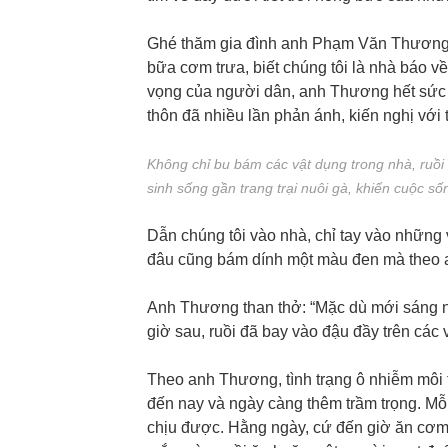
Ghé thăm gia đình anh Phạm Văn Thương ở
bữa cơm trưa, biết chúng tôi là nhà báo v
vọng của người dân, anh Thương hết sức 
thôn đã nhiều lần phản ánh, kiến nghị với
Không chỉ bu bám các vật dụng trong nhà, ruồ
sinh sống gần trang trại nuôi gà, khiến cuộc sốn
Dẫn chúng tôi vào nhà, chỉ tay vào những
đâu cũng bám dính một màu đen mà theo a
Anh Thương than thở: “Mặc dù mới sáng na
giờ sau, ruồi đã bay vào đậu đầy trên các 
Theo anh Thương, tình trạng ô nhiễm môi t
đến nay và ngày càng thêm trầm trọng. Mỗi 
chịu được. Hằng ngày, cứ đến giờ ăn cơm