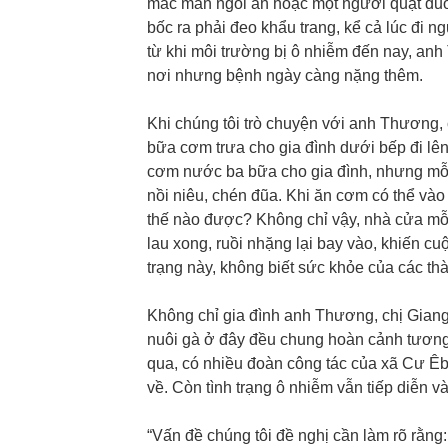
mắc màn ngồi ăn hoặc một người quạt đuổi r
bốc ra phải đeo khẩu trang, kể cả lúc đi n
từ khi môi trường bị ô nhiễm đến nay, anh
nơi nhưng bệnh ngày càng nặng thêm.
Khi chúng tôi trò chuyện với anh Thương
bữa cơm trưa cho gia đình dưới bếp đi lên
cơm nước ba bữa cho gia đình, nhưng mỗi 
nồi niêu, chén đũa. Khi ăn cơm có thể vào
thế nào được? Không chỉ vậy, nhà cửa mỗi
lau xong, ruồi nhặng lại bay vào, khiến cu
trạng này, không biết sức khỏe của các thàn
Không chỉ gia đình anh Thương, chị Giang
nuôi gà ở đây đều chung hoàn cảnh tương 
qua, có nhiều đoàn công tác của xã Cư Êb
về. Còn tình trạng ô nhiễm vẫn tiếp diễn 
“Vấn đề chúng tôi đề nghị cần làm rõ rằng