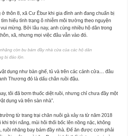
 thôn 8, xã Cư Êbur khi gia đình anh đang chuẩn bị
ề tìm hiểu tình trạng ô nhiễm môi trường theo nguyện
vui mừng. Bởi lâu nay, anh cùng nhiều hộ dân trong
 thôn, xã, nhưng mọi việc đâu vẫn vào đó.
i nhặng còn bu bám đầy nhà cửa của các hộ dân
g bị đảo lộn.
 vật dụng như bàn ghế, tủ và trên các cánh cửa… đâu
nh Thương đó là dấu chân ruồi đậu.
y, tôi đã bơm thuốc diệt ruồi, nhưng chỉ chưa đầy một
vật dụng và trên sàn nhà”.
rường từ trang trại chăn nuôi gà xảy ra từ năm 2018
khi trời nắng, mùi hôi thối bốc lên nồng nặc, không
, ruồi nhặng bay bám đầy nhà. Để ăn được cơm phải