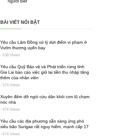
người biết
BÀI VIẾT NỔI BẬT
Yêu cầu Lâm Đồng xử lý dứt điểm vi phạm ở
Vườn thượng uyển bay
- 638 Views
Yêu cầu Quỹ Bảo vệ và Phát triển rừng tỉnh
Gia Lai báo cáo việc giữ lại tiền thu nhập tăng
thêm của nhân viên
- 574 Views
Xuyên đêm dỡ ngói cứu dân khỏi cơn lũ chạm
nóc nhà
- 476 Views
Yêu cầu các địa phương sẵn sàng ứng phó
siêu bão Surigae rất nguy hiểm, mạnh cấp 17
- 474 Views