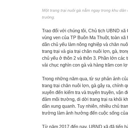
Một trang trại nuôi gà nằm ngay trong khu dân
trường.
Trao đổi với chúng tôi, Chủ tịch UBND x
vùng ven của TP Buôn Ma Thuột, toàn xã 
dân chủ yếu làm nông nghiệp và chăn nuôi 
trang trại và gia trại chăn nuôi lợn, gà, tr
chủ yếu ở thôn 2 và thôn 3. Phần lớn các t
vài chục nghìn con gà và hàng trăm con lợ
Trong những năm qua, từ sự phản ánh của
trang trại chăn nuôi lợn, gà gây ra, chín
xuyên đến kiểm tra và truyên truyền, vận 
đảm môi trường, di dời trang trại ra khỏ
dân xung quanh. Tuy nhiên, nhiều chủ trang
trường làm ảnh hưởng đến cuộc sống của
Từ năm 2017 đến nay, UBND xã đã tiến hàn