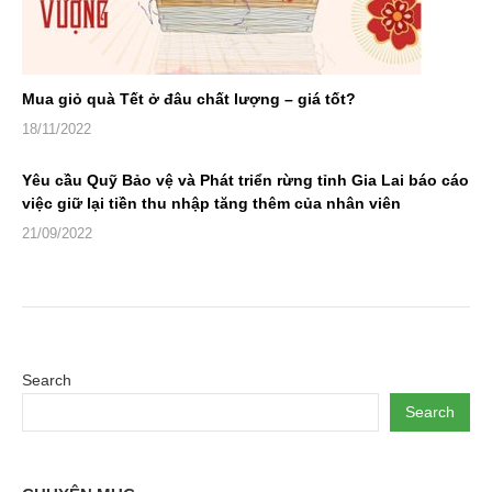
Mua giỏ quà Tết ở đâu chất lượng – giá tốt?
18/11/2022
Yêu cầu Quỹ Bảo vệ và Phát triển rừng tỉnh Gia Lai báo cáo
việc giữ lại tiền thu nhập tăng thêm của nhân viên
21/09/2022
Search
Search