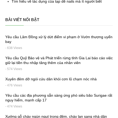
Tìm hiểu về tác dụng của tạp dề nails mà ít người biết
BÀI VIẾT NỔI BẬT
Yêu cầu Lâm Đồng xử lý dứt điểm vi phạm ở Vườn thượng uyển
bay
- 638 Views
Yêu cầu Quỹ Bảo vệ và Phát triển rừng tỉnh Gia Lai báo cáo việc
giữ lại tiền thu nhập tăng thêm của nhân viên
- 574 Views
Xuyên đêm dỡ ngói cứu dân khỏi cơn lũ chạm nóc nhà
- 476 Views
Yêu cầu các địa phương sẵn sàng ứng phó siêu bão Surigae rất
nguy hiểm, mạnh cấp 17
- 474 Views
Xưởng gỗ cháy ngùn ngụt trong đêm, cháy lan sang nhà dân