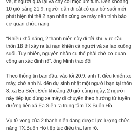
vẻ, ít người qua lại và cây cối mọc um tùm. Đến khoảng
10 giờ sáng 21.9, người dân đi cắt cỏ qua bờ suối mới
phát hiện thi thể 2 nạn nhân cùng xe máy nên trình báo
cơ quan chức năng.
“Nhiều khả năng, 2 thanh niên này đi tới khu vực cầu
thôn 1B thì xảy ra tai nạn khiến cả người và xe lao xuống
suối. Tuy nhiên, nguyên nhân cụ thể phải chờ cơ quan
công an xác định rõ”, ông Minh trao đổi
Theo thông tin ban đầu, vào tối 20.9, anh T. điều khiển xe
máy, chở anh N. đến dự sinh nhật một người bạn tại thôn
8, xã Ea Siên. Đến khoảng 20 giờ cùng ngày, 2 người
này tiếp tục dùng xe máy di chuyển theo hướng từ tuyến
đường liên xã Ea Siên ra trung tâm TX.Buôn Hồ.
Vụ tử vong của 2 thanh niên đang được lực lượng chức
năng TX.Buôn Hồ tiếp tục điều tra, làm rõ.