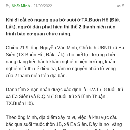
By
Nhất Minh
- 21/09/2022
5
Khi đi cắt cỏ ngang qua bờ suối ở TX.Buôn Hồ (Đắk
Lắk), người dân phát hiện thi thể 2 thanh niên nên
trình báo cơ quan chức năng.
Chiều 21.9, ông Nguyễn Văn Minh, Chủ tịch UBND xã Ea
Siên (TX.Buôn Hồ, Đắk Lắk), cho biết lực lượng chức
năng đang tiến hành khám nghiệm hiện trường, khám
nghiệm tử thi để điều tra, làm rõ nguyên nhân tử vong
của 2 thanh niên trên địa bàn.
Danh tính 2 nạn nhân được xác định là H.V.T (18 tuổi, trú
xã Ea Siên) và Đ.Q.N (18 tuổi, trú xã Bình Thuận ,
TX.Buôn Hồ).
Theo ông Minh, địa điểm xảy ra vụ việc là khu vực cầu
bắc qua suối thuộc thôn 1B, xã Ea Siên. Đây là nơi vắng