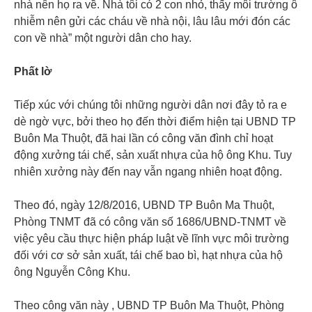
nhà nên họ ra về. Nhà tôi có 2 con nhỏ, thấy môi trường ô
nhiễm nên gửi các cháu về nhà nội, lâu lâu mới đón các
con về nhà” một người dân cho hay.
Phất lờ
Tiếp xúc với chúng tôi những người dân nơi đây tỏ ra e
dè ngờ vực, bởi theo họ đến thời điểm hiện tại UBND TP
Buôn Ma Thuột, đã hai lần có công văn đình chỉ hoạt
động xưởng tái chế, sản xuất nhựa của hộ ông Khu. Tuy
nhiên xưởng này đến nay vẫn ngang nhiên hoạt động.
Theo đó, ngày 12/8/2016, UBND TP Buôn Ma Thuột,
Phòng TNMT đã có công văn số 1686/UBND-TNMT về
việc yêu cầu thực hiện pháp luật về lĩnh vực môi trường
đối với cơ sở sản xuất, tái chế bao bì, hạt nhựa của hộ
ông Nguyễn Công Khu.
Theo công văn này , UBND TP Buôn Ma Thuột, Phòng