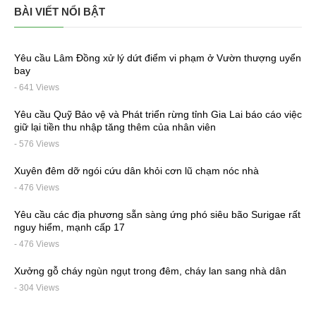
BÀI VIẾT NỔI BẬT
Yêu cầu Lâm Đồng xử lý dứt điểm vi phạm ở Vườn thượng uyển
bay
- 641 Views
Yêu cầu Quỹ Bảo vệ và Phát triển rừng tỉnh Gia Lai báo cáo việc
giữ lại tiền thu nhập tăng thêm của nhân viên
- 576 Views
Xuyên đêm dỡ ngói cứu dân khỏi cơn lũ chạm nóc nhà
- 476 Views
Yêu cầu các địa phương sẵn sàng ứng phó siêu bão Surigae rất
nguy hiểm, mạnh cấp 17
- 476 Views
Xưởng gỗ cháy ngùn ngụt trong đêm, cháy lan sang nhà dân
- 304 Views