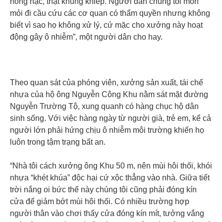
nồng nặc, thật khủng khiếp. Người dân chúng tôi mòn
mỏi đi cầu cứu các cơ quan có thẩm quyền nhưng không
biết vì sao họ không xử lý, cứ mặc cho xưởng này hoạt
động gây ô nhiễm”, một người dân cho hay.
Theo quan sát của phóng viên, xưởng sản xuất, tái chế
nhựa của hộ ông Nguyễn Công Khu nằm sát mặt đường
Nguyễn Trường Tộ, xung quanh có hàng chục hộ dân
sinh sống. Với việc hàng ngày từ người già, trẻ em, kể cả
người lớn phải hứng chịu ô nhiễm môi trường khiến họ
luôn trong tậm trạng bất an.
“Nhà tôi cách xưởng ông Khu 50 m, nên mùi hôi thối, khói
nhựa “khét khúa” độc hại cứ xộc thẳng vào nhà. Giữa tiết
trời nắng oi bức thế này chúng tôi cũng phải đóng kín
cửa để giảm bớt mùi hôi thối. Có nhiều trường hợp
người thân vào chơi thấy cửa đóng kín mít, tưởng vắng