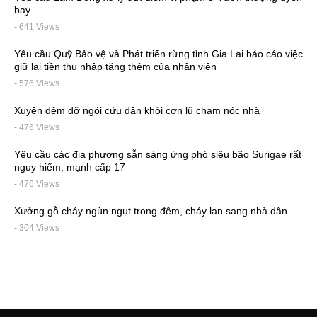
bay
- 641 Views
Yêu cầu Quỹ Bảo vệ và Phát triển rừng tỉnh Gia Lai báo cáo việc
giữ lại tiền thu nhập tăng thêm của nhân viên
- 576 Views
Xuyên đêm dỡ ngói cứu dân khỏi cơn lũ chạm nóc nhà
- 476 Views
Yêu cầu các địa phương sẵn sàng ứng phó siêu bão Surigae rất
nguy hiểm, mạnh cấp 17
- 476 Views
Xưởng gỗ cháy ngùn ngụt trong đêm, cháy lan sang nhà dân
- 304 Views