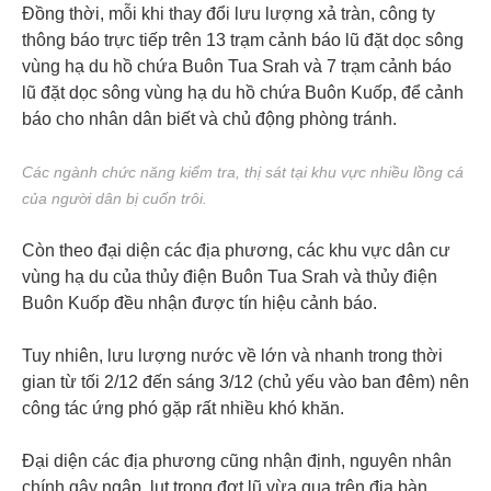
Đồng thời, mỗi khi thay đổi lưu lượng xả tràn, công ty
thông báo trực tiếp trên 13 trạm cảnh báo lũ đặt dọc sông
vùng hạ du hồ chứa Buôn Tua Srah và 7 trạm cảnh báo
lũ đặt dọc sông vùng hạ du hồ chứa Buôn Kuốp, để cảnh
báo cho nhân dân biết và chủ động phòng tránh.
Các ngành chức năng kiểm tra, thị sát tại khu vực nhiều lồng cá
của người dân bị cuốn trôi.
Còn theo đại diện các địa phương, các khu vực dân cư
vùng hạ du của thủy điện Buôn Tua Srah và thủy điện
Buôn Kuốp đều nhận được tín hiệu cảnh báo.
Tuy nhiên, lưu lượng nước về lớn và nhanh trong thời
gian từ tối 2/12 đến sáng 3/12 (chủ yếu vào ban đêm) nên
công tác ứng phó gặp rất nhiều khó khăn.
Đại diện các địa phương cũng nhận định, nguyên nhân
chính gây ngập, lụt trong đợt lũ vừa qua trên địa bàn