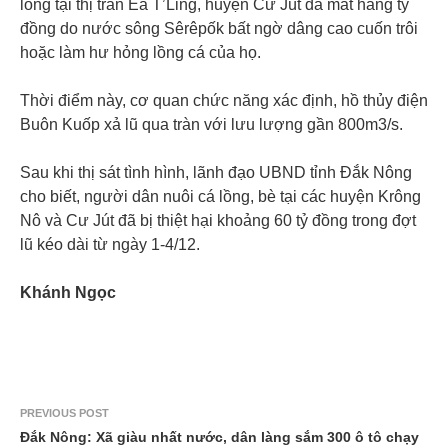
lồng tại thị trấn Ea T’Ling, huyện Cư Jút đã mất hàng tỷ
đồng do nước sông Sêrêpốk bất ngờ dâng cao cuốn trôi
hoặc làm hư hỏng lồng cá của họ.
Thời điểm này, cơ quan chức năng xác định, hồ thủy điện
Buôn Kuốp xả lũ qua tràn với lưu lượng gần 800m3/s.
Sau khi thị sát tình hình, lãnh đạo UBND tỉnh Đắk Nông
cho biết, người dân nuôi cá lồng, bè tại các huyện Krông
Nô và Cư Jút đã bị thiệt hại khoảng 60 tỷ đồng trong đợt
lũ kéo dài từ ngày 1-4/12.
Khánh Ngọc
PREVIOUS POST
Đắk Nông: Xã giàu nhất nước, dân làng sắm 300 ô tô chạy