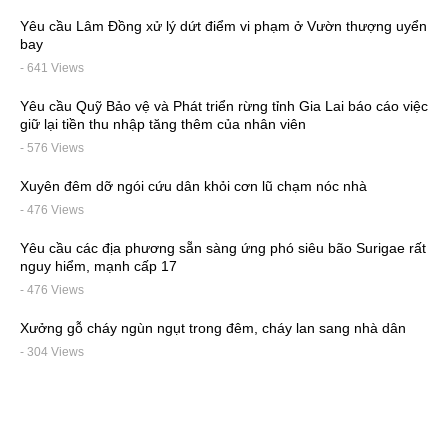
Yêu cầu Lâm Đồng xử lý dứt điểm vi phạm ở Vườn thượng uyển
bay
- 641 Views
Yêu cầu Quỹ Bảo vệ và Phát triển rừng tỉnh Gia Lai báo cáo việc
giữ lại tiền thu nhập tăng thêm của nhân viên
- 576 Views
Xuyên đêm dỡ ngói cứu dân khỏi cơn lũ chạm nóc nhà
- 476 Views
Yêu cầu các địa phương sẵn sàng ứng phó siêu bão Surigae rất
nguy hiểm, mạnh cấp 17
- 476 Views
Xưởng gỗ cháy ngùn ngụt trong đêm, cháy lan sang nhà dân
- 304 Views