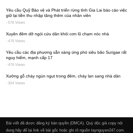
Yêu cầu Quỹ Bảo vệ và Phát triển rừng tỉnh Gia Lai báo cáo việc
giữ lại tiền thu nhập tăng thêm của nhân viên
- 576 Views
Xuyên đêm dỡ ngói cứu dân khỏi cơn lũ chạm nóc nhà
- 476 Views
Yêu cầu các địa phương sẵn sàng ứng phó siêu bão Surigae rất
nguy hiểm, mạnh cấp 17
- 476 Views
Xưởng gỗ cháy ngùn ngụt trong đêm, cháy lan sang nhà dân
- 304 Views
Bài viết đã được đăng ký bản quyền (DMCA). Quý độc giả copy nội
dung hãy để lại link về bài gốc hoặc ghi rõ nguồn taynguyen247.com.