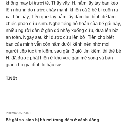
không may bị trượt té. Thấy vậy, H. nắm lấy tay bạn kéo
lên nhưng do nước chảy mạnh khiến cả 2 bé bị cuốn ra
xa. Lúc này, Tiên quơ tay nắm lấy đám lục bình để làm
chiếc phao cứu sinh. Nghe tiếng hô hoán của bé gái này,
nhiều người dân ở gần đó nhảy xuống cứu, đưa lên bờ
an toàn. Ngay sau khi được cứu lên bờ, Tiên cho biết
bạn của mình vẫn còn nằm dưới kênh nên nhờ mọi
người tiếp tục tìm kiếm. sau gần 3 giờ tìm kiếm, thi thể bé
H. đã được phát hiện ở khu vực gần mé sông và bàn
giao cho gia đình lo hậu sự.
T.Nốt
PREVIOUS POST
Bé gái sơ sinh bị bỏ rơi trong đêm ở cánh đồng