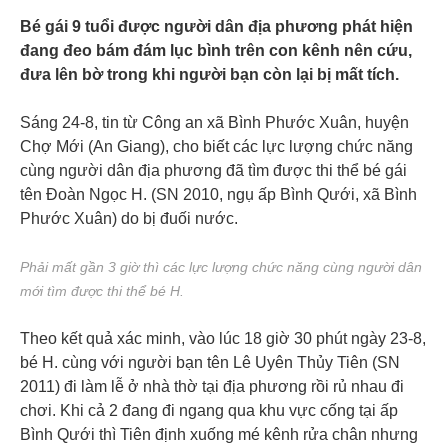
Bé gái 9 tuổi được người dân địa phương phát hiện
đang đeo bám đám lục bình trên con kênh nên cứu,
đưa lên bờ trong khi người bạn còn lại bị mất tích.
Sáng 24-8, tin từ Công an xã Bình Phước Xuân, huyện
Chợ Mới (An Giang), cho biết các lực lượng chức năng
cùng người dân địa phương đã tìm được thi thể bé gái
tên Đoàn Ngọc H. (SN 2010, ngụ ấp Bình Qưới, xã Bình
Phước Xuân) do bị đuối nước.
Phải mất gần 3 giờ thì các lực lượng chức năng cùng người dân
mới tìm được thi thể bé H.
Theo kết quả xác minh, vào lúc 18 giờ 30 phút ngày 23-8,
bé H. cùng với người bạn tên Lê Uyên Thủy Tiên (SN
2011) đi làm lễ ở nhà thờ tại địa phương rồi rủ nhau đi
chơi. Khi cả 2 đang đi ngang qua khu vực cống tại ấp
Bình Qưới thì Tiên định xuống mé kênh rửa chân nhưng