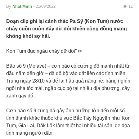
By
Nhất Minh
- 21/09/2022
11
Đoạn clip ghi lại cảnh thác Pa Sỹ (Kon Tum) nước
chảy cuồn cuộn đầy dữ dội khiến cộng đồng mạng
không khỏi sợ hãi.
Kon Tum đục ngầu chảy dữ dội” />
Bão số 9 (Molave) – cơn bão có cường độ mạnh nhất từ
đầu năm đến giờ – đã đổ bộ vào đất liền các tỉnh miền
Trung ngày 28/10 và để lại hậu quả nặng nề: hàng nghìn
ngôi nhà tốc mái, ngập cục bộ tại nhiều địa phương, cây
xanh gãy đổ.
Cơn bão số 9 cũng đã gây ảnh hưởng lớn đến một số
tỉnh thành khác thuộc khu vực Bắc Tây Nguyên như Kon
Tum, Gia Lai, Đắk Lắk làm thiệt hại nhiều tài sản, đe dọa
tính mạng người dân.