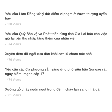
Yêu cầu Lâm Đồng xử lý dứt điểm vi phạm ở Vườn thượng uyển
bay
- 638 Views
Yêu cầu Quỹ Bảo vệ và Phát triển rừng tỉnh Gia Lai báo cáo việc
giữ lại tiền thu nhập tăng thêm của nhân viên
- 574 Views
Xuyên đêm dỡ ngói cứu dân khỏi cơn lũ chạm nóc nhà
- 476 Views
Yêu cầu các địa phương sẵn sàng ứng phó siêu bão Surigae rất
nguy hiểm, mạnh cấp 17
- 474 Views
Xưởng gỗ cháy ngùn ngụt trong đêm, cháy lan sang nhà dân
- 301 Views